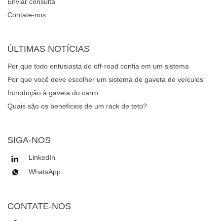
Enviar consulta
Contate-nos
ÚLTIMAS NOTÍCIAS
Por que todo entusiasta do off-road confia em um sistema
robusto de gavetas de veículos para gerenciamento de
Por que você deve escolher um sistema de gaveta de veículos
equipamentos?
para seu carro ou caminhão?
Introdução à gaveta do carro
Quais são os benefícios de um rack de teto?
SIGA-NOS
LinkedIn
WhatsApp
CONTATE-NOS